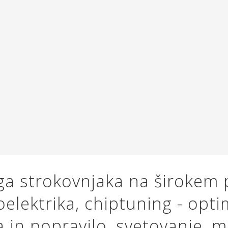
ega strokovnjaka na širokem 
oelektrika, chiptuning - opti
in popravilo, svetovanje, mer