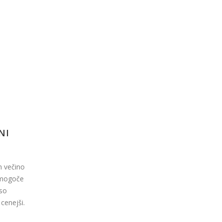
NI
m večino
e mogoče
 so
cenejši.