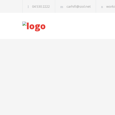
04 530 2222
carhifi@siol.net
workin