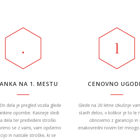
ANKA NA 1. MESTU
CENOVNO UGOD
in dela je pregled vozila glede
Glede na 20 letne izkušnje va
ankine opombe. Kasneje sledi
starih delov, v kolikor je to l
 dela ter predvideni stroški.
obnovimo z garancijo in
rimo se z vami, vam opišemo
enakovredni novim ter mnogo 
cijo in nastale stroške, ki se