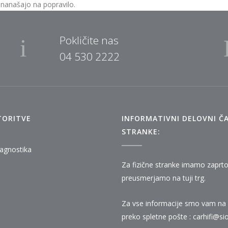
nanašajo na popravilo.
Pokličite nas
04 530 2222
TORITVE
INFORMATIVNI DELOVNI ČA
STRANKE:
iagnostika
Za fizične stranke imamo zaprto
preusmerjamo na tuji trg.
Za vse informacije smo vam na 
preko spletne pošte :
carhifi@sio