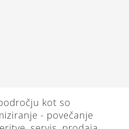
področju kot so
miziranje - povečanje
itve, servis, prodaja,