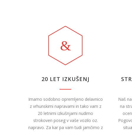
20 LET IZKUŠENJ
STR
Imamo sodobno opremljeno delavnico
Naš nač
z vrhunskimi napravami in tako vam z
na str
20 letnimi izkušnjami nudimo
ocena
strokoven poseg v vaše vozilo oz.
Pogovo
napravo. Za kar pa vam tudi jamčimo z
situa