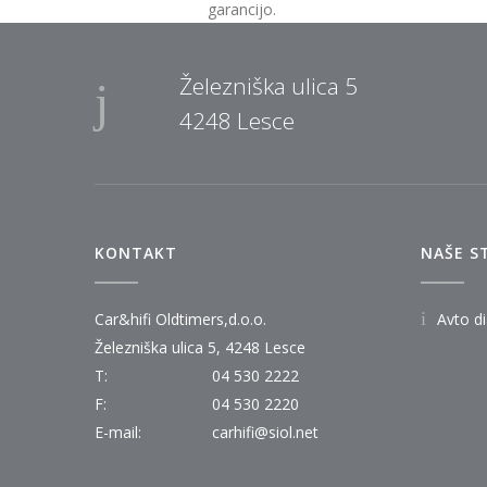
garancijo.
Železniška ulica 5
4248 Lesce
KONTAKT
NAŠE S
Car&hifi Oldtimers,d.o.o.
Avto d
Železniška ulica 5, 4248 Lesce
T:
04 530 2222
F:
04 530 2220
E-mail:
carhifi@siol.net