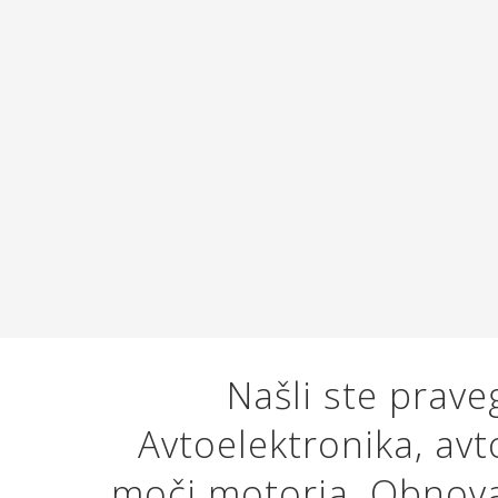
Našli ste prav
Avtoelektronika, avt
moči motorja. Obnova 