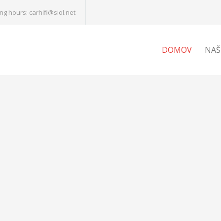
g hours: carhifi@siol.net
DOMOV
NAŠ